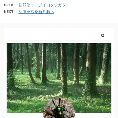
PREV
初羽化！ニジイロクワガタ
NEXT
幼虫たちを菌糸瓶へ