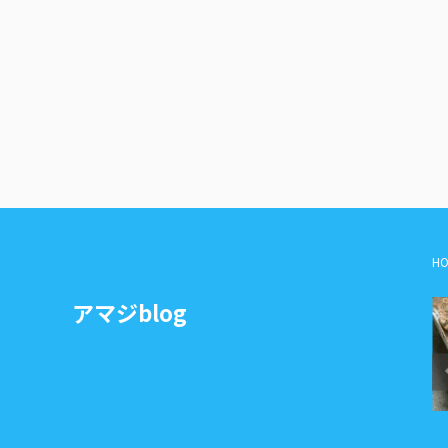
HO
アマジblog