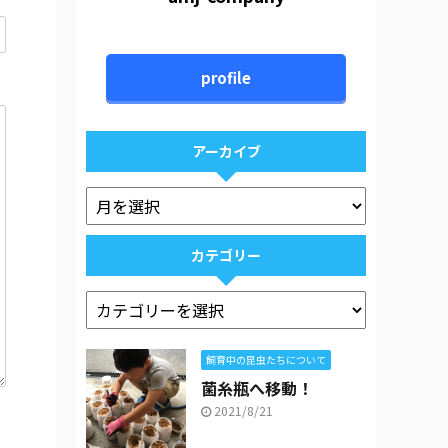
profile
アーカイブ
カテゴリー
飼育中の昆虫たちについて
菌糸瓶へ移動！
2021/8/21