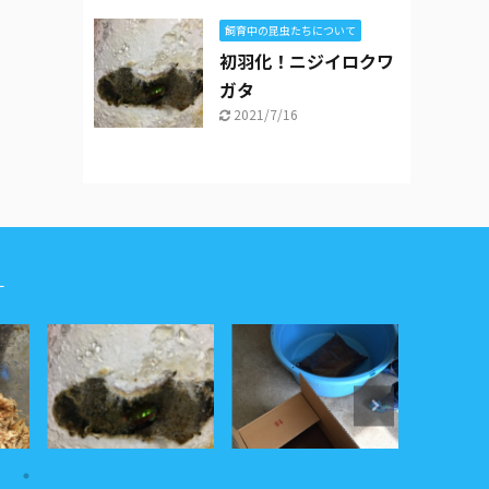
飼育中の昆虫たちについて
初羽化！ニジイロクワ
ガタ
2021/7/16
シー