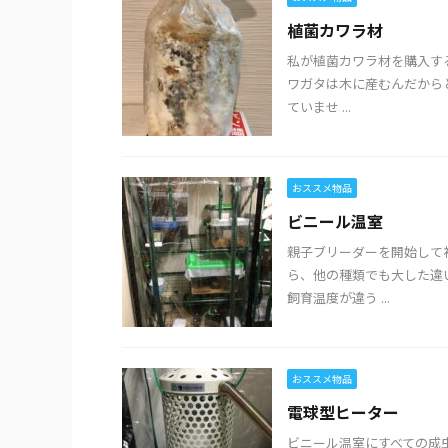
植菌カワラ材
私が植菌カワラ材を購入す
ワガタは木に産むんだから
ていませ ...
おススメ物品
ビニール温室
親子ブリーダーを開始して
ら、他の種類でも大した違
飼育温度が違う ...
おススメ物品
電球型ヒーター
ビニール温室にすべての成