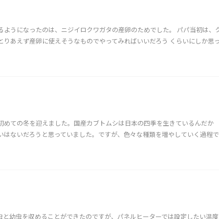
るようになったのは、ニジイロクワガタの産卵のためでした。 パパ当初は、
とりあえず産卵に使えそうなものでやってみればいいだろう くらいにしか思
初めての冬を迎えました。国産カブトムシは日本の四季を生きているんだか
いはないだろうと思っていました。ですが、色々な種類を増やしていく過程で
虫と幼虫を収めることができたのですが、パネルヒーターでは設定したい温度