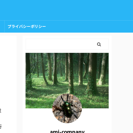
プライバシーポリシー
並
、
行
amj-company