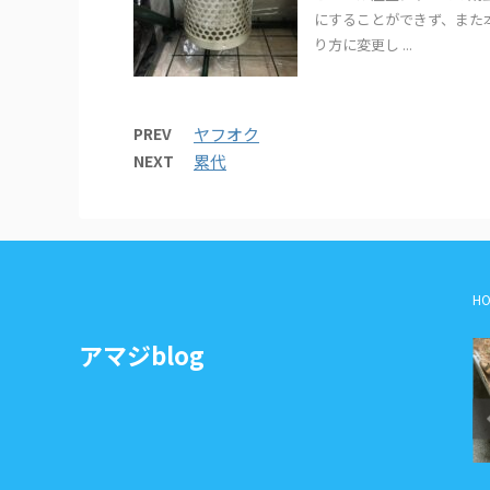
にすることができず、また
り方に変更し ...
PREV
ヤフオク
NEXT
累代
HO
アマジblog