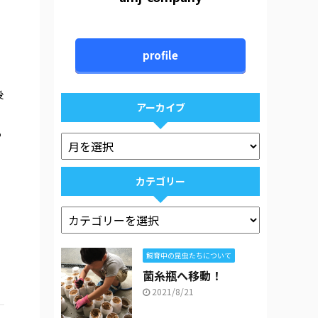
た
profile
後
アーカイブ
も
カテゴリー
飼育中の昆虫たちについて
菌糸瓶へ移動！
2021/8/21